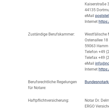
Kaiserstraße 
44135 Dortm
eMail
postste
Internet
https
Zuständige Berufskammer:
Westfälisch
Ostenallee 18
59063 Hamm
Telefon +49 (
Telefax +49 (
eMail
info@n
Internet
https
Berufsrechtliche Regelungen
Bundesnotark
für Notare:
Haftpflichtversicherung:
Notar Dr. Delm
ERGO Versich