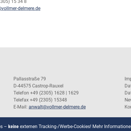
2305) 15 34 8
vollmer-delmere.de
Pallasstraße 79
Im
D-44575 Castrop-Rauxel
Da
Telefon +49 (2305) 1628 | 1629
Da
Telefax +49 (2305) 15348
Ne
E-Mail:
anwalt@vollmer-delmere.de
Ko
es –
keine
externen Tracking-/Werbe-Cookies! Mehr Informationen