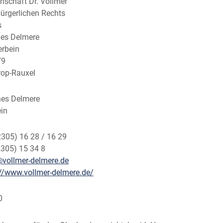
schaft Dr. Vollmer
bürgerlichen Rechts
s
nes Delmere
erbein
79
rop-Rauxel
nnes Delmere
ein
2305) 16 28 / 16 29
2305) 15 34 8
vollmer-delmere.de
://www.vollmer-delmere.de/
0