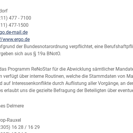
1
dorf
211) 477 - 7100
211) 477-1500
go.de-mail.de
://www.ergo.de
fgrund der Bundesnotarordnung verpflichtet, eine Berufshaftpfli
ergeben sich aus § 19a BNotO.
das Programm ReNoStar für die Abwicklung sämtlicher Mandate
verfügt über interne Routinen, welche die Stammdaten von Ma
 auf Interessenkonflikte durch Auflistung aller Vorgänge, an de
s erlaubt uns die gezielte Befragung der Beteiligten über eventu
nnes Delmere
rop-Rauxel
2305) 16 28 / 16 29