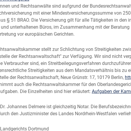
nnen und Rechtsanwälte sind aufgrund der Bundesrechtsanwalts
ichtversicherung mit einer Mindestversicherungssumme von 250.0
us § 51 BRAO. Die Versicherung gilt für alle Tätigkeiten in den
n und unterhaltenen Büros, im Zusammenhang mit der Beratung
rtretung vor europäischen Gerichten.
htsanwaltskammer stellt zur Schlichtung von Streitigkeiten zw
telle der Rechtsanwaltschaft" zur Verfügung. Wir sind nicht verpfli
e Verbraucher sind, ein Streitbeilegungsverfahren durchzuführe
gensrechtliche Streitigkeiten aus dem Mandatsverhältnis bis zu 
elle der Rechtsanwaltschaft, Neue Grünstr. 17, 10179 Berlin,
htt
nimmt auch die Rechtsanwaltskammer für den Oberlandesgeric
fgaben. Die Einzelheiten sind hier erläutert:
Aufgaben der Kam
Dr. Johannes Delmere ist gleichzeitig Notar. Die Berufsbezeich
urch den Justizminister des Landes Nordrhein-Westfalen verlie
 Landgerichts Dortmund