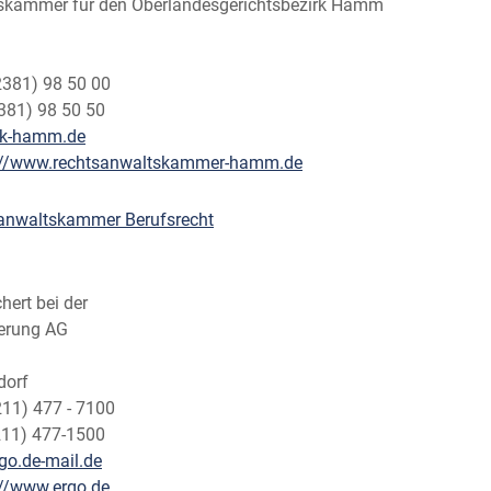
skammer für den Oberlandesgerichtsbezirk Hamm
2381) 98 50 00
381) 98 50 50
ak-hamm.de
://www.rechtsanwaltskammer-hamm.de
anwaltskammer Berufsrecht
hert bei der
erung AG
1
dorf
211) 477 - 7100
211) 477-1500
go.de-mail.de
://www.ergo.de