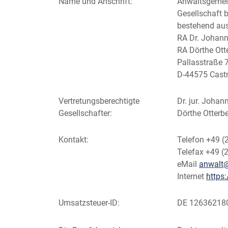
Name und Anschrift:
Anwaltsgemein
Gesellschaft 
bestehend au
RA Dr. Johan
RA Dörthe Ott
Pallasstraße 
D-44575 Cast
Vertretungsberechtigte
Dr. jur. Joha
Gesellschafter:
Dörthe Otterb
Kontakt:
Telefon +49 (
Telefax +49 (
eMail
anwalt@
Internet
https
Umsatzsteuer-ID:
DE 12636218