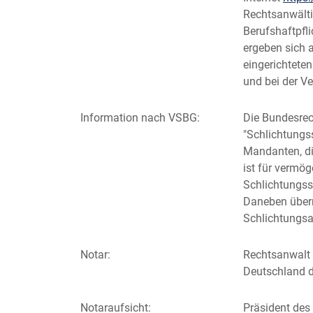
Rechtsanwälti
Berufshaftpfl
ergeben sich a
eingerichtete
und bei der Ve
Information nach VSBG:
Die Bundesrec
"Schlichtungss
Mandanten, di
ist für vermö
Schlichtungsst
Daneben über
Schlichtungsau
Notar:
Rechtsanwalt 
Deutschland d
Notaraufsicht:
Präsident des